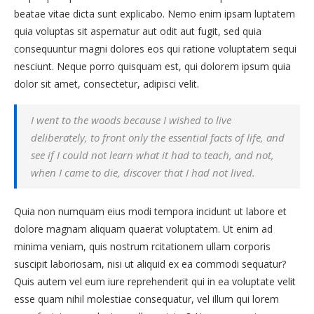
beatae vitae dicta sunt explicabo. Nemo enim ipsam luptatem
quia voluptas sit aspernatur aut odit aut fugit, sed quia
consequuntur magni dolores eos qui ratione voluptatem sequi
nesciunt. Neque porro quisquam est, qui dolorem ipsum quia
dolor sit amet, consectetur, adipisci velit.
I went to the woods because I wished to live
deliberately, to front only the essential facts of life, and
see if I could not learn what it had to teach, and not,
when I came to die, discover that I had not lived.
Quia non numquam eius modi tempora incidunt ut labore et
dolore magnam aliquam quaerat voluptatem. Ut enim ad
minima veniam, quis nostrum rcitationem ullam corporis
suscipit laboriosam, nisi ut aliquid ex ea commodi sequatur?
Quis autem vel eum iure reprehenderit qui in ea voluptate velit
esse quam nihil molestiae consequatur, vel illum qui lorem