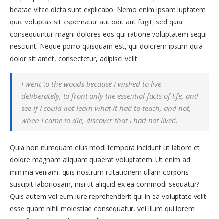
beatae vitae dicta sunt explicabo. Nemo enim ipsam luptatem
quia voluptas sit aspernatur aut odit aut fugit, sed quia
consequuntur magni dolores eos qui ratione voluptatem sequi
nesciunt. Neque porro quisquam est, qui dolorem ipsum quia
dolor sit amet, consectetur, adipisci velit.
I went to the woods because I wished to live
deliberately, to front only the essential facts of life, and
see if I could not learn what it had to teach, and not,
when I came to die, discover that I had not lived.
Quia non numquam eius modi tempora incidunt ut labore et
dolore magnam aliquam quaerat voluptatem. Ut enim ad
minima veniam, quis nostrum rcitationem ullam corporis
suscipit laboriosam, nisi ut aliquid ex ea commodi sequatur?
Quis autem vel eum iure reprehenderit qui in ea voluptate velit
esse quam nihil molestiae consequatur, vel illum qui lorem