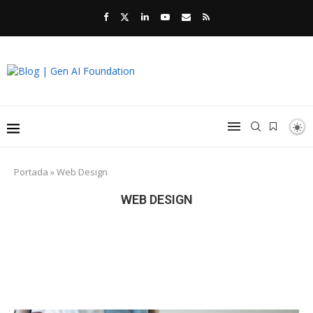
Portada
»
Web Design
WEB DESIGN